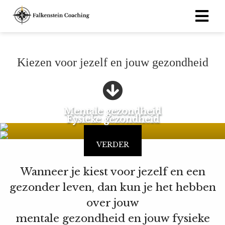
ngen
Kiezen voor jezelf en jouw gezondheid
 policy
Mentale gezondheid
oneel
Fysieke gezondheid
onele
VERDER
VERDER
s zijn
kelijk om
bsite te
Wanneer je kiest voor jezelf en een
ken. Ze
gezonder leven, dan kun je het hebben
 gebruikt
over jouw
asisfuncties
mentale gezondheid en jouw fysieke
der deze